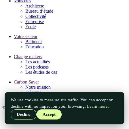
Vous êtes
Architecte
Bureau d’étude
Collectivité
Entreprise
École
Votre secteur
Bâtiment
Education
Change makers
Les actualités
Les podcasts
Les études de cas
Carbon Saver
Notre mission
L’équipe
We use cookies to measure site traffic. You can accept or
decline with no impact on your browsing.
Learn more
.
© Carbon Saver, 2026. Tous droits réservés
Decline
Accept
Mentions légales